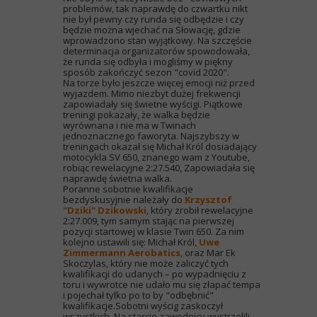
problemów, tak naprawdę do czwartku nikt
nie był pewny czy runda się odbędzie i czy
będzie można wjechać na Słowację, gdzie
wprowadzono stan wyjątkowy. Na szczęście
determinacja organizatorów spowodowała,
że runda się odbyła i mogliśmy w piękny
sposób zakończyć sezon "covid 2020".
Na torze było jeszcze więcej emocji niż przed
wyjazdem. Mimo niezbyt dużej frekwencji
zapowiadały się świetne wyścigi. Piątkowe
treningi pokazały, że walka będzie
wyrównana i nie ma w Twinach
jednoznacznego faworyta. Najszybszy w
treningach okazał się Michał Król dosiadający
motocykla SV 650, znanego wam z Youtube,
robiąc rewelacyjne 2:27.540, Zapowiadała się
naprawdę świetna walka.
Poranne sobotnie kwalifikacje
bezdyskusyjnie należały do
Krzysztof
"Dziki" Dzikowski
, który zrobił rewelacyjne
2:27.009, tym samym stając na pierwszej
pozycji startowej w klasie Twin 650. Za nim
kolejno ustawili się: Michał Król,
Uwe
Zimmermann Aerobatics
, oraz Mar Ek
Skoczylas, który nie może zaliczyć tych
kwalifikacji do udanych – po wypadnięciu z
toru i wywrotce nie udało mu się złapać tempa
i pojechał tylko po to by "odbębnić"
kwalifikacje.Sobotni wyścig zaskoczył
wszystkich. Na starcie zawodnicy wystrzelili