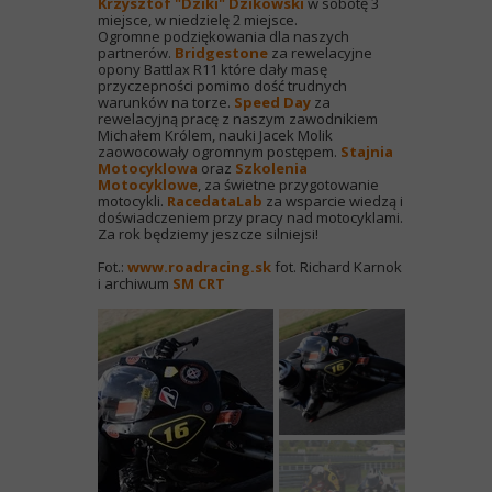
Krzysztof "Dziki" Dzikowski
w sobotę 3
miejsce, w niedzielę 2 miejsce.
Ogromne podziękowania dla naszych
partnerów.
Bridgestone
za rewelacyjne
opony Battlax R11 które dały masę
przyczepności pomimo dość trudnych
warunków na torze.
Speed Day
za
rewelacyjną pracę z naszym zawodnikiem
Michałem Królem, nauki Jacek Molik
zaowocowały ogromnym postępem.
Stajnia
Motocyklowa
oraz
Szkolenia
Motocyklowe
, za świetne przygotowanie
motocykli.
RacedataLab
za wsparcie wiedzą i
doświadczeniem przy pracy nad motocyklami.
Za rok będziemy jeszcze silniejsi!
Fot.:
www.roadracing.sk
fot. Richard Karnok
i archiwum
SM CRT