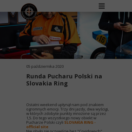
05 października 2020
Runda Pucharu Polski na
Slovakia Ring
Ostatni weekend upłynął nam pod znakiem
ogromnych emocji. Trzy dni jazdy, dwa wyścigi,
w których zdobyte punkty mnożone są przez
1,5. Do tego wszystkiego nowy obiekt w
Pucharze Polski czyli
SLOVAKIA RING -
official site
Nie obyło się oczywiście bez "Covidowych"