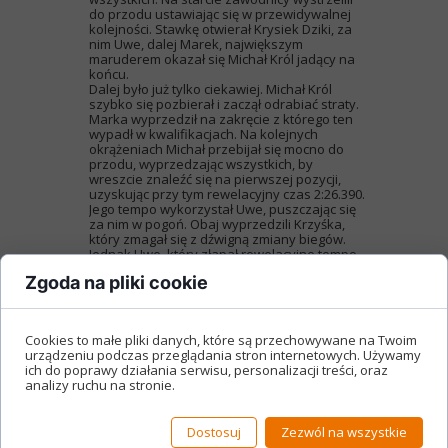
do przodu ustawiając się w przewidywalnej
kolejności. Stawkę otwierał Krysiek Dziki, za
nim Uwe, dalej Marek, największym
maruderem okazał się Michał Król jadący na
końcu.
Dalej było już tylko ciekawiej. Michał Król
szybko się pozbierał i zaczął odrabiać straty.
Marka wyprzedził na zakręcie z którego ten
wypadł w kwalifikacjach. Na kolejnych
okrążeniach Michał przebijał się mocno do
przodu, wyprzedzając wszystkich, by
wreszcie znaleźć się na pierwszej pozycji,
uzyskując przy tym rewelacyjny czas 2:26.390.
Jego tempo wykorzystał Uwe, puszczając się
za nim w pogoń. Obaj wyprzedzili Krzyśka,
który zmagał się z dźwigną zmiany biegów.
Jednak Uwe, który złapał rewelacyjne tempo,
postanowił, że nie odda łatwo zwycięstwa
Zgoda na pliki cookie
Michałowi i wyprzedził go w piękny sposób,
wykorzystując tunel aerodynamiczny. Czyżby
doświadczenie z lotnictwa?W takiej kolejności
zakończył się wyścig: pierwszy był Uwe
Cookies to małe pliki danych, które są przechowywane na Twoim
Zimmermann, drugi Michał Król, a Trzeci
urządzeniu podczas przeglądania stron internetowych. Używamy
Krzysztof Dzikowski.
ich do poprawy działania serwisu, personalizacji treści, oraz
Po takiej sobocie można było spodziewać się
analizy ruchu na stronie.
jeszcze lepszej niedzieli. Ze względu na
mokry-przesychający tor wszyscy odpuścili
poranną rozgrzewkę i stawili się dopiero na
Dostosuj
Zezwól na wszystkie
starcie. Ustawienie wyglądało nieco inaczej,