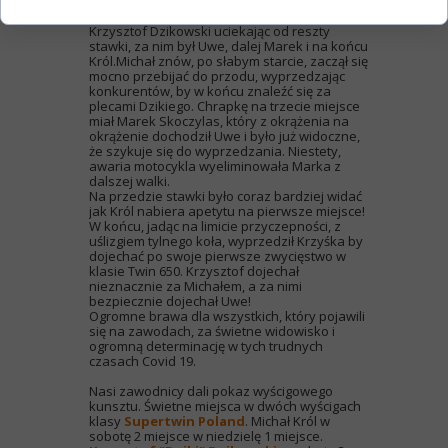
ale nie miało to większego wpływu na dalszą
walkę. Ze startu rewelacyjnie wyszedł
Krzysztof Dzikowski uciekając od reszty
stawki, za nim był Uwe, dalej Marek i na końcu
Król.Michał znów, po słabym starcie, zaczął się
mocno przebijać do przodu, wyprzedzając
konkurentów, by w końcu znaleźć się za
plecami Dzikiego. Chrapkę na trzecie miejsce
miał Marek Skoczylas, który z okrążenia na
okrążenie dochodził Uwe i było już widoczne,
że szykuje się do wyprzedzania. Niestety,
awaria motocykla wyeliminowała Marka z
dalszej walki.
Na przedzie stawki było coraz bardziej widać
jak Król nabiera apetytu na pierwsze miejsce!
W końcu, jadąc na limicie przyczepności, z
uślizgiem tylnego koła, wyprzedził Krzyśka by
dojechać po swoje pierwsze zwycięstwo w
klasie Twin 650. Krzysztof dojechał
nieznacznie za Michałem, a za nimi
bezpiecznie dojechał Uwe!
Ogromne brawa dla wszystkich, który pojawili
się na zawodach, za świetne widowisko i
ogromną determinację w tych trudnych
czasach Covid 19.
Nasi zawodnicy dali pokaz wyścigowego
kunsztu. Świetne miejsca w dwóch wyścigach
klasy
Supertwin Poland
. Michał Król w
sobotę 2 miejsce w niedzielę 1 miejsce.