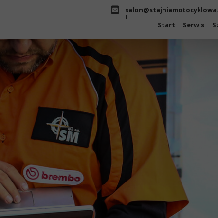
salon@stajniamotocyklowa
l
Start
Serwis
S