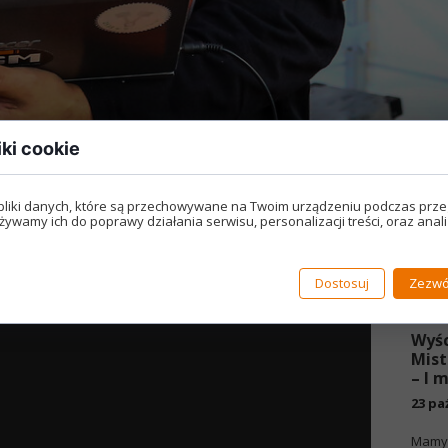
iki cookie
 odc. 12
A
pliki danych, które są przechowywane na Twoim urządzeniu podczas prze
żywamy ich do poprawy działania serwisu, personalizacji treści, oraz anal
złotych.
kiego IRONHEAD.
ie SuperTwin.
Dostosuj
Zezwó
on Sportster do 20 tysięcy złotych.
Wyś
Mist
– I 
23 pa
Mamy 