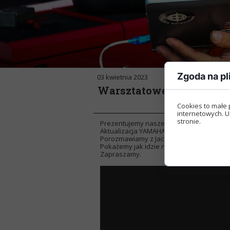
Zgoda na pl
03 kwietnia 2023
Warsztatowe Opowieści –
Cookies to małe 
internetowych. U
stronie.
Prezentujemy naszego ADV do 10 tysięcy 
Aktualizacja YAMAHA FZ 750, oraz Jankes
Porozmawiamy z Jackiem Molikiem o klas
Pokażemy jak idzie naprawa Harley-Davids
Zapraszamy.