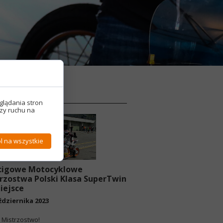
ktualności
glądania stron
izy ruchu na
l na wszystkie
cigowe Motocyklowe
rzostwa Polski Klasa SuperTwin
miejsce
ździernika 2023
Mistrzostwo!